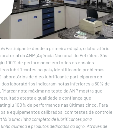
aís
Participante desde a primeira edição, o laboratório
boratorial da ANP (Agência Nacional do Petróleo, Gás
ngiu 100% de performance em todos os ensaios
os lubrificantes no país, identificando problemas
0 laboratórios de óleo lubrificante participaram do
dos laboratórios indicaram notas inferiores a 50% de
. “Marcar nota máxima no teste da ANP mostra que
resultado atesta a qualidade e confiança que
 atingiu 100% de performance nas últimas cinco. Para
dos e equipamentos calibrados, com testes de controle
tfólio uma linha completa de lubrificantes para
linha química e produtos dedicados ao agro. Através de