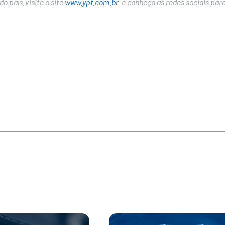
o país.Visite o site
www.ypf.com.br
e conheça as redes sociais para 