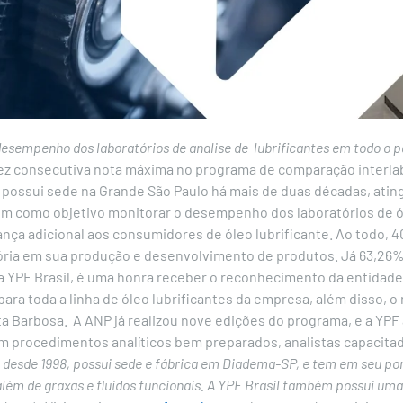
sempenho dos laboratórios de analise de lubrificantes em todo o p
a vez consecutiva nota máxima no programa de comparação interla
e possui sede na Grande São Paulo há mais de duas décadas, ati
m como objetivo monitorar o desempenho dos laboratórios de óle
ança adicional aos consumidores de óleo lubrificante.
Ao todo, 4
ória em sua produção e desenvolvimento de produtos. Já 63,26% 
a YPF Brasil, é uma honra receber o reconhecimento da entidade
a toda a linha de óleo lubrificantes da empresa, além disso, o 
ta Barbosa.
A ANP já realizou nove edições do programa, e a YPF
m procedimentos analíticos bem preparados, analistas capacita
l desde 1998, possui sede e fábrica em Diadema-SP, e tem em seu por
m de graxas e fluidos funcionais. A YPF Brasil também possui uma 