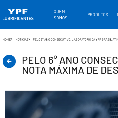
QUEM
PRODUTOS
SOMOS
HOME
NOTÍCIAS
PELO 6° ANO CONSECUTIVO, LABORATÓRIO DA YPF BRASIL AT
PELO 6° ANO CONSEC
NOTA MÁXIMA DE DE