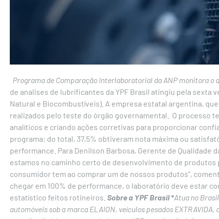
Programa de Comparação Interlaboratorial da ANP monitora o de
de analises de lubrificantes da YPF Brasil atingiu pela sext
Natural e Biocombustíveis).
A empresa estatal argentina, qu
realizados pelo teste do órgão governamental.
O processo te
analíticos e criando ações corretivas para proporcionar confi
programa; do total, 37,5% obtiveram nota máxima ou satisfat
performance.
Para Denilson Barbosa, Gerente de Qualidade d
estamos no caminho certo de desenvolvimento de produtos par
consumidor tem ao comprar um de nossos produtos”, comen
chegar em 100% de performance, o laboratório deve estar co
estatístico feitos rotineiros.
Sobre a YPF Brasil
*
Atua no Brasi
automóveis sob a marca ELAION, veículos pesados EXTRAVIDA, alé