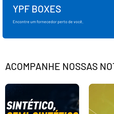
YPF BOXES
Encontre um fornecedor perto de você.
ACOMPANHE NOSSAS NOT