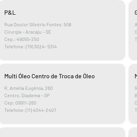
P&L
Rua Doutor Silvério Fontes, 508
A
Cirurgia – Aracaju – SE
O
Cep.: 49055-250
T
Telefone: (79) 3024- 5314
Multi Óleo Centro de Troca de Óleo
R. Amélia Eugênia, 260
R
Centro, Diadema – SP
B
Cep: 09911-260
C
Telefone: (11) 4044-2407
T