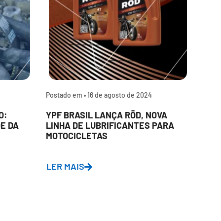
Postado em •
16 de agosto de 2024
Post
O:
YPF BRASIL LANÇA RÖD, NOVA
PEL
E DA
LINHA DE LUBRIFICANTES PARA
LAB
MOTOCICLETAS
ATI
DE
LER MAIS
LER