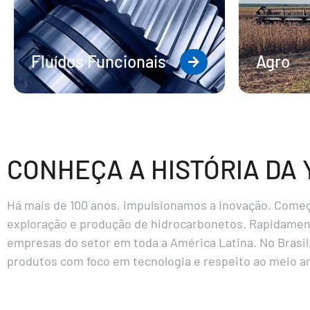
Fluídos Funcionais
Agro
CONHEÇA A HISTÓRIA DA 
Há mais de 100 anos, impulsionamos a inovação. Come
exploração e produção de hidrocarbonetos. Rapidamen
empresas do setor em toda a América Latina. No Brasil
produtos com foco em tecnologia e respeito ao meio a