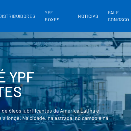
YPF
FALE
DISTRIBUIDORES
NOTÍCIAS
BOXES
CONOSCO
IORES
 ENERGIA DA
INA
 YPF impulsiona a inovação e o
de uma das maiores reservas de petróleo e