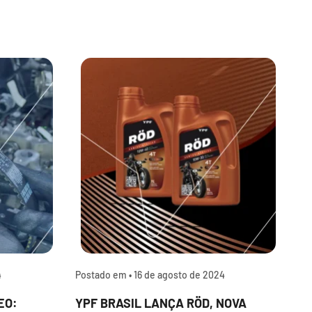
4
Postado em •
16 de agosto de 2024
P
EO:
YPF BRASIL LANÇA RÖD, NOVA
P