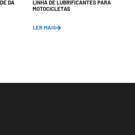
DE DA
LINHA DE LUBRIFICANTES PARA
L
MOTOCICLETAS
A
D
LER MAIS
L