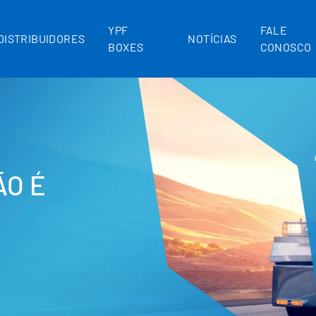
YPF
FALE
DISTRIBUIDORES
NOTÍCIAS
BOXES
CONOSCO
ÃO É