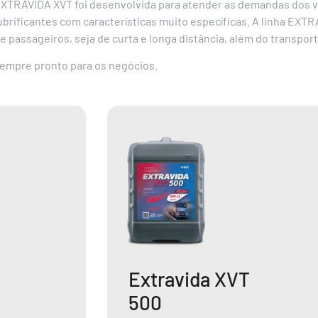
 EXTRAVIDA XVT foi desenvolvida para atender as demandas dos v
brificantes com características muito específicas. A linha EXTR
 passageiros, seja de curta e longa distância, além do transport
empre pronto para os negócios.
Extravida XVT
500