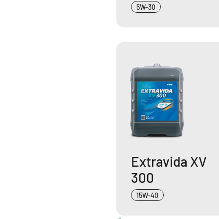
5W-30
Extravida XV
300
15W-40