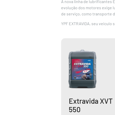
A nova linha de lubrificantes
evolução dos motores exige lu
de serviço, como transporte de
YPF EXTRAVIDA, seu veiculo s
Extravida XVT
550