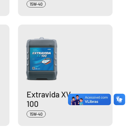
15W-40
Extravida XV
100
15W-40