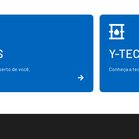
S
Y-TE
erto de você.
Conheça a te