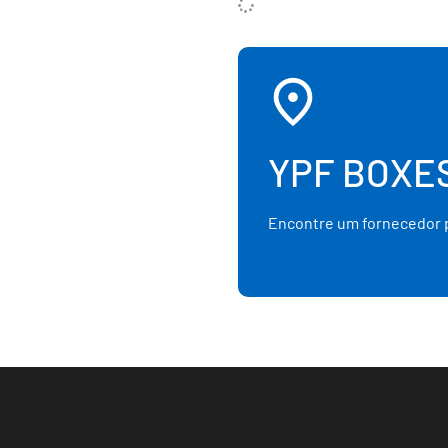
YPF BOXE
Encontre um fornecedor p