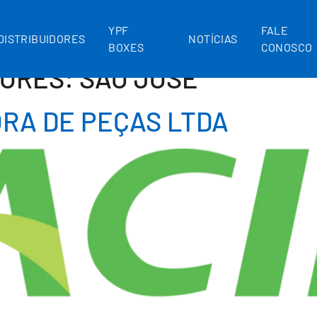
YPF
FALE
DISTRIBUIDORES
NOTÍCIAS
BOXES
CONOSCO
DORES:
SÃO JOSÉ
ORA DE PEÇAS LTDA