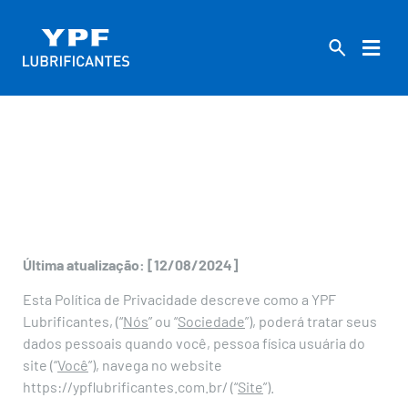
HOME
»
POLÍTICA DE PRIVACIDADE
POLÍTICA DE PRIVACIDADE YPF
LUBRIFICANTES
Última atualização: [12/08/2024]
Esta Política de Privacidade descreve como a YPF
Lubrificantes, (“
Nós
” ou “
Sociedade
”), poderá tratar seus
dados pessoais quando você, pessoa física usuária do
site (“
Você
”), navega no website
https://ypflubrificantes.com.br/ (“
Site
”).