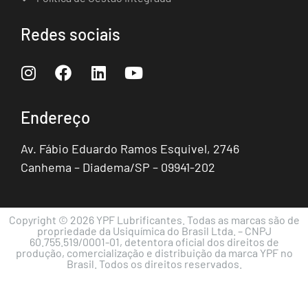
Redes sociais
Endereço
Av. Fábio Eduardo Ramos Esquivel, 2746
Canhema – Diadema/SP – 09941-202
Copyright © 2026 YPF Lubrificantes. Todas as marcas são de
propriedade da Usiquímica do Brasil Ltda. – CNPJ
60.755.519/0001-01, detentora oficial dos direitos de
produção, comercialização e distribuição da marca YPF no
Brasil. Todos os direitos reservados.