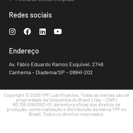
Redes sociais
Endereço
Av. Fábio Eduardo Ramos Esquivel, 2746
Canhema – Diadema/SP – 09941-202
Copyright © 2026 YPF Lubrificantes. Todas as marcas são de
propriedade da Usiquímica do Brasil Ltda. – CNPJ
60.755.519/0001-01, detentora oficial dos direitos de
produção, comercialização e distribuição da marca YPF no
Brasil. Todos os direitos reservados.