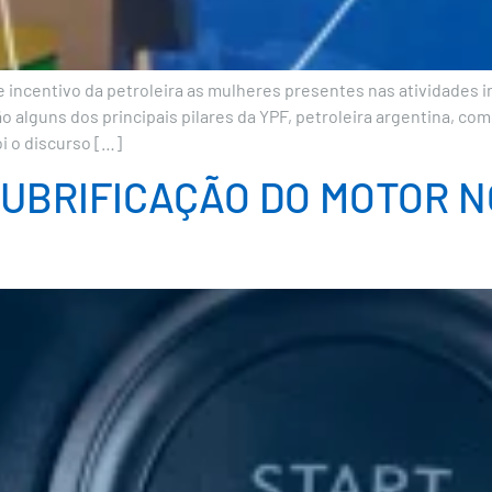
e incentivo da petroleira as mulheres presentes nas atividades
alguns dos principais pilares da YPF, petroleira argentina, com
oi o discurso […]
UBRIFICAÇÃO DO MOTOR N