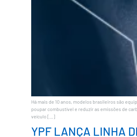
Há mais de 10 anos, modelos brasileiros são equi
poupar combustível e reduzir as emissões de carb
veículo […]
YPF LANÇA LINHA 