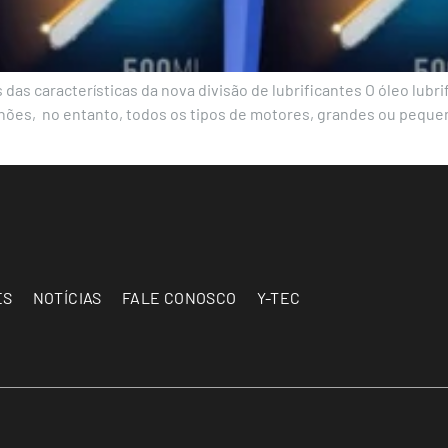
das características da nova divisão de lubrificantes O óleo lubr
es, no entanto, todos os tipos de motores, grandes ou pequenos,
ES
NOTÍCIAS
FALE CONOSCO
Y-TEC