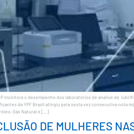
 monitora o desempenho dos laboratórios de analise de lubrific
brificantes da YPF Brasil atingiu pela sexta vez consecutiva not
róleo, Gás Natural e […]
NCLUSÃO DE MULHERES NAS