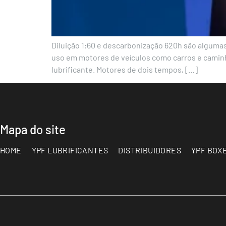
Diluição 1:60 e descarbonização 620h são algumas 
uso em motores de veículos como carros e caminhõ
lubrificante. Motores de dois tempos, […]
Mapa do site
HOME
YPF LUBRIFICANTES
DISTRIBUIDORES
YPF BOX