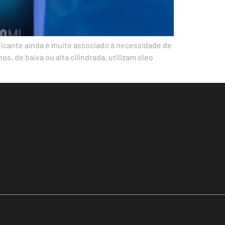
ificante ainda é muito associado à necessidade de
 de baixa ou alta cilindrada, utilizam óleo