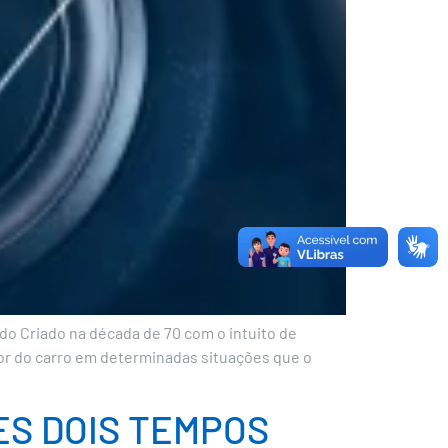
do Criado na década de 70 com o intuito de
tor do carro em determinadas situações que o
ES DOIS TEMPOS