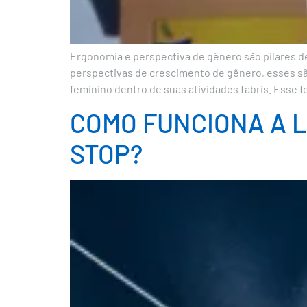
Ergonomia e perspectiva de gênero são pilares d
perspectivas de crescimento de gênero, esses são 
feminino dentro de suas atividades fabris. Esse f
COMO FUNCIONA A L
STOP?