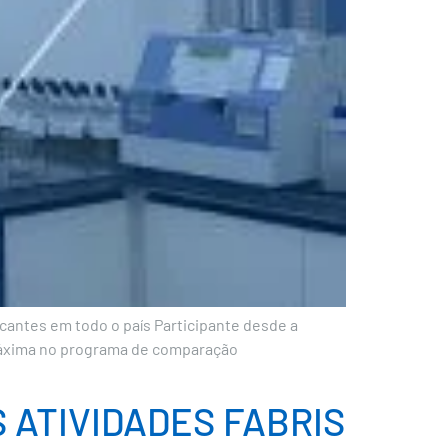
antes em todo o país Participante desde a
a máxima no programa de comparação
 ATIVIDADES FABRIS