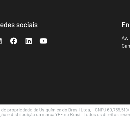
edes sociais
En
Av.
Can
de propriedade da Usiquímica do Brasil Ltda. – CNPJ 60.755.519/0
ão e distribuição da marca YPF no Brasil. Todos os direitos rese