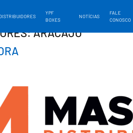
YPF
FALE
DISTRIBUIDORES
NOTÍCIAS
BOXES
CONOSCO
DORES:
ARACAJU
DORA