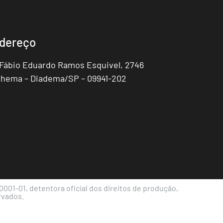
dereço
 Fábio Eduardo Ramos Esquivel, 2746
hema – Diadema/SP – 09941-202
001-01, detentora oficial dos direitos de produção,
rvados.