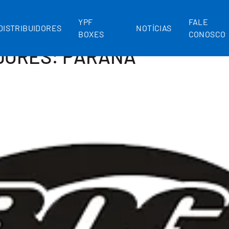
YPF
FALE
DISTRIBUIDORES
NOTÍCIAS
BOXES
CONOSCO
DORES:
PARANÁ