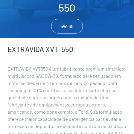
550
5W-30
EXTRAVIDA XVT
550
EXTRAVIDA XVT550 é um lubrificante premium sintético
multiviscoso SAE 5W-30, formulado para ser usado em
motores diesel de 4 tempos de serviço pesado. Com
tecnologia 100% sintética, esse lubrificante oferece
qualidade superior, superando as exigências dos
fabricantes de equipamentos europeus e norte-
americanos, como por exemplo, a Ford. Sua formulação
oferece maior capacidade de detergência para evitar a
formação de depósitos e excelente controle de oxidação
que proporcionam maior intervalo de troca. EXTRAVIDA