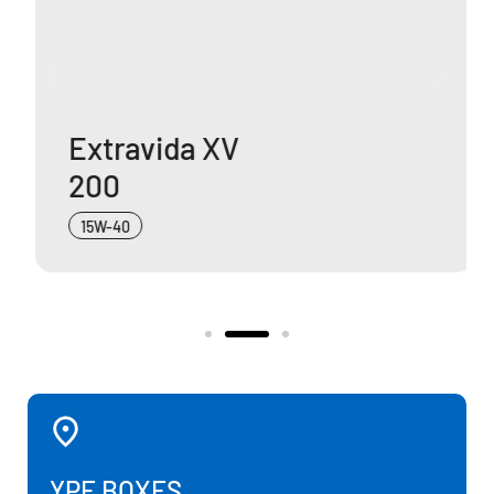
Extravida XV
200
15W-40
YPF BOXES