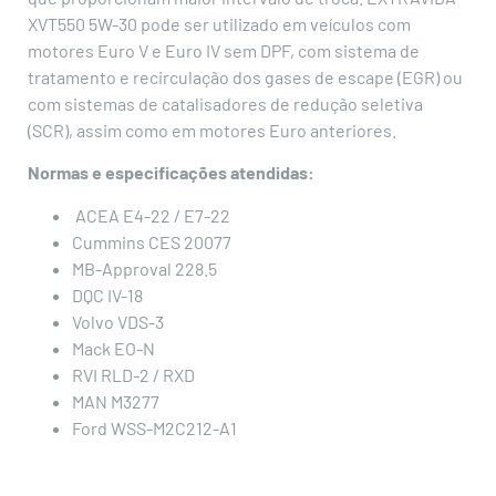
XVT550 5W-30 pode ser utilizado em veículos com
motores Euro V e Euro IV sem DPF, com sistema de
tratamento e recirculação dos gases de escape (EGR) ou
com sistemas de catalisadores de redução seletiva
(SCR), assim como em motores Euro anteriores.
Normas e especificações atendidas:
ACEA E4-22 / E7-22
Cummins CES 20077
MB-Approval 228.5
DQC IV-18
Volvo VDS-3
Mack EO-N
RVI RLD-2 / RXD
MAN M3277
Ford WSS-M2C212-A1