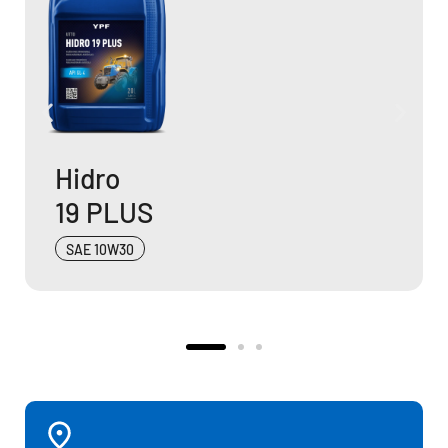
FT Super
40
SAE 40