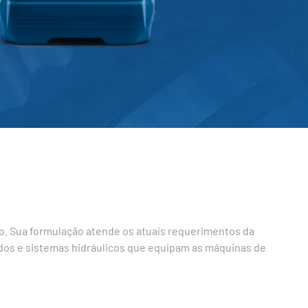
ão. Sua formulação atende os atuais requerimentos da
idos e sistemas hidráulicos que equipam as máquinas de