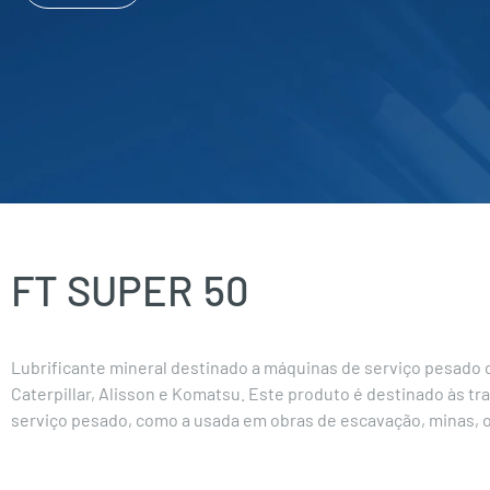
FT SUPER
50
Lubrificante mineral destinado a máquinas de serviço pesado 
Caterpillar, Alisson e Komatsu. Este produto é destinado às 
serviço pesado, como a usada em obras de escavação, minas, ob