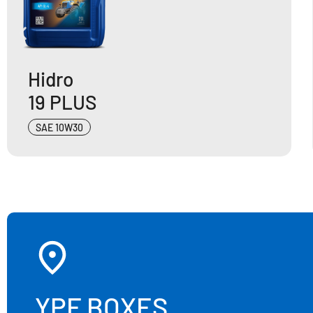
Hidro
19 PLUS
SAE 10W30
YPF BOXES