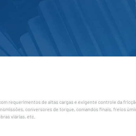
com requerimentos de altas cargas e exigente controle da fricç
transmissões, conversores de torque, comandos finais, freios úm
ras viárias, etc.