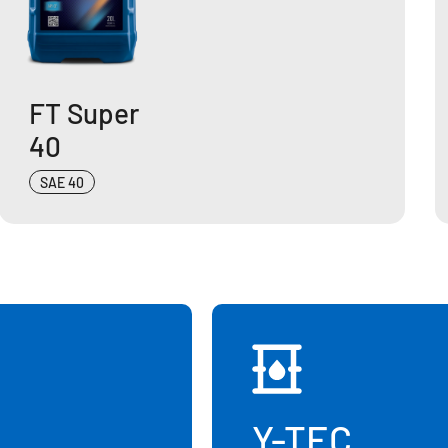
FT Super
40
SAE 40
Y-TEC