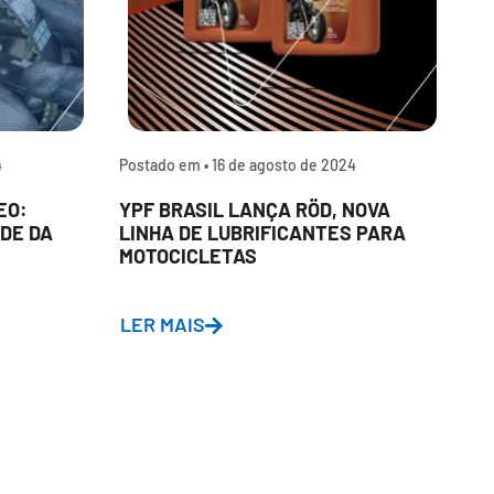
4
Postado em •
16 de agosto de 2024
P
EO:
YPF BRASIL LANÇA RÖD, NOVA
P
DE DA
LINHA DE LUBRIFICANTES PARA
L
MOTOCICLETAS
A
D
LER MAIS
L