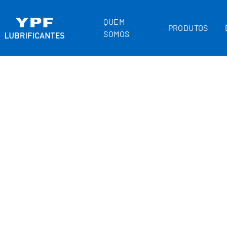
QUEM
PRODUTOS
SOMOS
HOME
FLUIDOS FUNCIONAIS
L
HIPOIDAL
L
80W-90