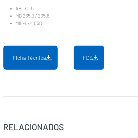
API GL-5
MB 235.0 / 235.6
MIL-L-2105D
Ficha Técnica
FDS
RELACIONADOS