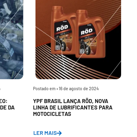
4
Postado em •
16 de agosto de 2024
P
EO:
YPF BRASIL LANÇA RÖD, NOVA
P
DE DA
LINHA DE LUBRIFICANTES PARA
L
MOTOCICLETAS
A
D
LER MAIS
L