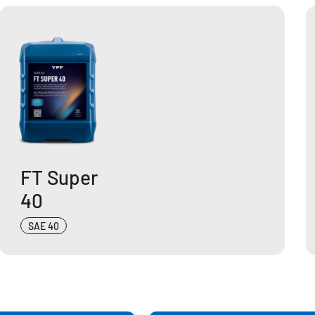
FT Super
40
SAE 40