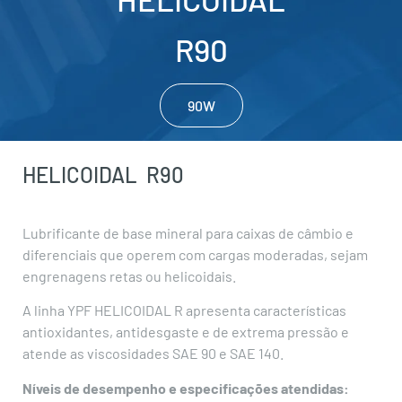
R90
90W
HELICOIDAL
R90
Lubrificante de base mineral para caixas de câmbio e
diferenciais que operem com cargas moderadas, sejam
engrenagens retas ou helicoidais.
A linha YPF HELICOIDAL R apresenta características
antioxidantes, antidesgaste e de extrema pressão e
atende as viscosidades SAE 90 e SAE 140.
Níveis de desempenho e especificações atendidas: