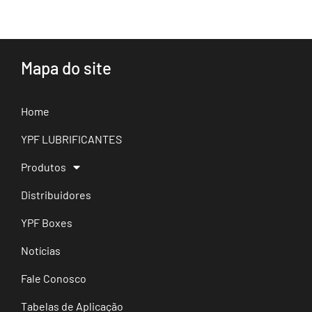
Ao acessar ou utilizar o site e aplicativo, você declara
ter lido, compreendido e aceito integralmente estes
Termos de Uso.
2.2. Objetivo da Plataforma
A plataforma destina-se exclusivamente à busca e
Mapa do site
comparação de óleos lubrificantes, não realizando a
venda direta de produtos.
2.3. Cadastro
Home
O usuário pode se cadastrar, fornecendo informações
verdadeiras e atualizadas. O usuário é responsável pela
YPF LUBRIFICANTES
guarda de suas credenciais de acesso.
2.4. Responsabilidades do Usuário
Usar a plataforma de forma lícita;
Produtos
Não copiar, distribuir ou comercializar
informações obtidas sem autorização;
Distribuidores
Não utilizar o site ou aplicativo para fins ilegais
ou proibidos.
YPF Boxes
2.5. Limitação de Responsabilidade
O BUSCADOR YPF Lubrificantes não se responsabiliza
Notícias
por:
Informações incorretas fornecidas por
Fale Conosco
terceiros;
Eventuais danos ou prejuízos decorrentes do
Tabelas de Aplicação
uso indevido da plataforma;