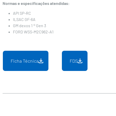
Normas e especificações atendidas:
API SP-RC
ILSAC GF-6A
GM dexos 1 ® Gen 3
FORD WSS-M2C962-A1
Ficha Técnica
FDS