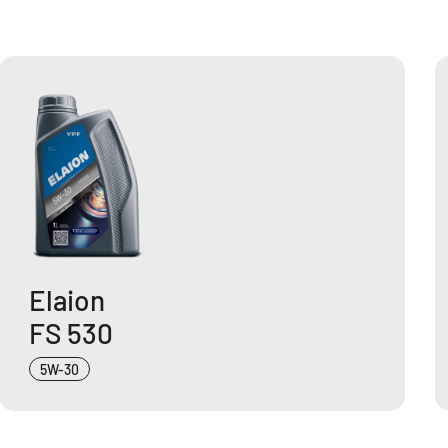
Elaion
FS 530
5W-30