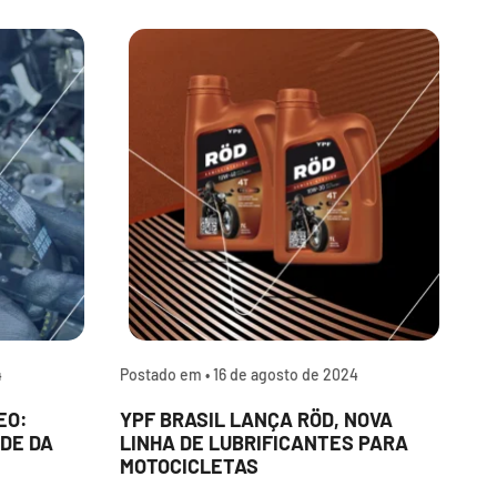
4
Postado em •
16 de agosto de 2024
P
EO:
YPF BRASIL LANÇA RÖD, NOVA
P
DE DA
LINHA DE LUBRIFICANTES PARA
L
MOTOCICLETAS
A
D