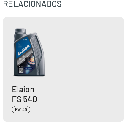
RELACIONADOS
Elaion
FS 540
5W-40