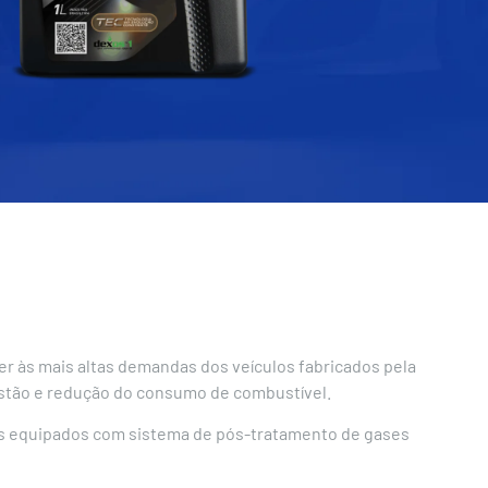
er às mais altas demandas dos veículos fabricados pela
istão e redução do consumo de combustível.
es equipados com sistema de pós-tratamento de gases