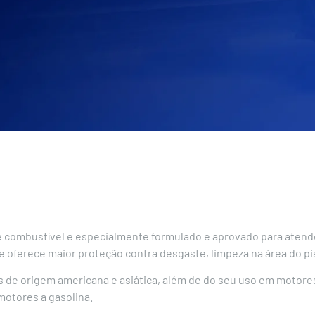
de combustível e especialmente formulado e aprovado para atend
e oferece maior proteção contra desgaste, limpeza na área do p
 de origem americana e asiática, além de do seu uso em motor
motores a gasolina.