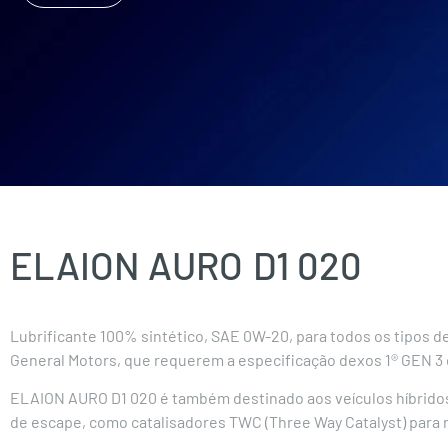
ELAION AURO
D1 020
Lubrificante 100% sintético, SAE 0W-20, para todos os tipos 
General Motors, que requerem a especificação dexos 1® GEN 3 
ELAION AURO D1 020 é também destinado aos veículos híbridos
de escape, como catalisadores TWC (Three Way Catalyst) para 