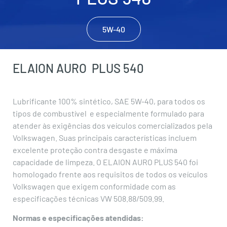
5W-40
ELAION AURO
PLUS 540
Lubrificante 100% sintético, SAE 5W-40, para todos os
tipos de combustível e especialmente formulado para
atender às exigências dos veículos comercializados pela
Volkswagen. Suas principais características incluem
excelente proteção contra desgaste e máxima
capacidade de limpeza. O ELAION AURO PLUS 540 foi
homologado frente aos requisitos de todos os veículos
Volkswagen que exigem conformidade com as
especificações técnicas VW 508.88/509.99.
Normas e especificações atendidas: