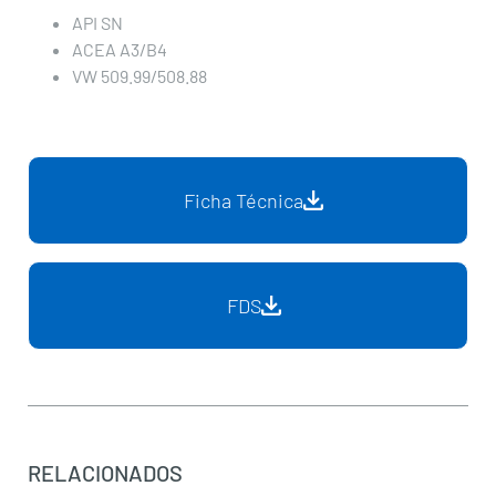
API SN
ACEA A3/B4
VW 509.99/508.88
Ficha Técnica
FDS
RELACIONADOS