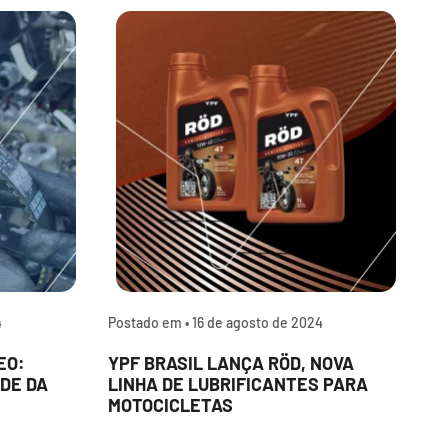
4
Postado em •
16 de agosto de 2024
P
EO:
YPF BRASIL LANÇA RÖD, NOVA
P
DE DA
LINHA DE LUBRIFICANTES PARA
L
MOTOCICLETAS
A
D