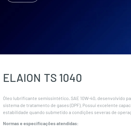
ELAION
TS 1040
Óleo lubrificante semissintético, SAE 10W-40, desenvolvido p
sistema de tratamento de gases (DPF). Possui excelente capac
estabilidade quando submetido a condições severas de opera
Normas e especificações atendidas: