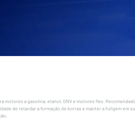
ara motores a gasolina, etanol, GNV e motores flex. Recomenda
idade de retardar a formação de borras e manter a fuligem em su
ção.