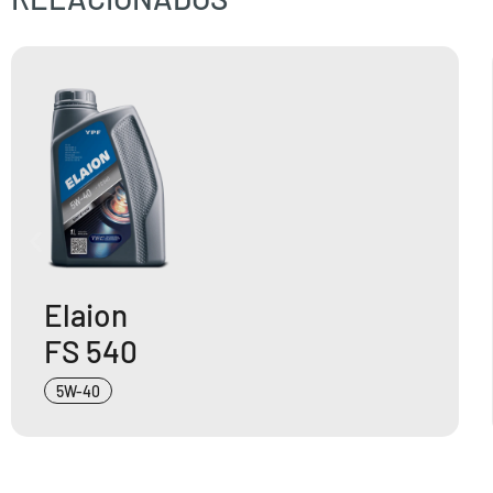
Elaion
FS 540
5W-40