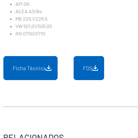
API SN
ACEA A3/B4
MB 229.1/226.5
VW 501.01/505.00
RN 0700/0710
Ficha Técnica
FDS
RELACIONADOS