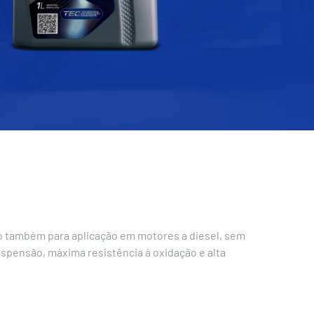
do também para aplicação em motores a diesel, sem
spensão, máxima resistência à oxidação e alta