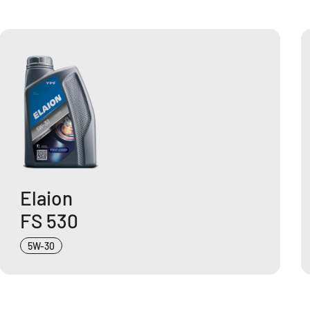
Elaion
FS 530
5W-30