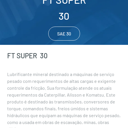
30
SAE 30
FT SUPER
30
Lubrificante mineral destinado a máquinas de serviço
pesado com requerimentos de altas cargas e exigente
controle da fricção. Sua formulação atende os atuais
requerimentos da Caterpillar, Alisson e Komatsu. Este
produto é destinado às transmissões, conversores de
torque, comandos finais, freios úmidos e sistemas
hidráulicos que equipam as máquinas de serviço pesado,
como a usada em obras de escavação, minas, obras