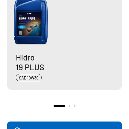
FT Super
40
SAE 40