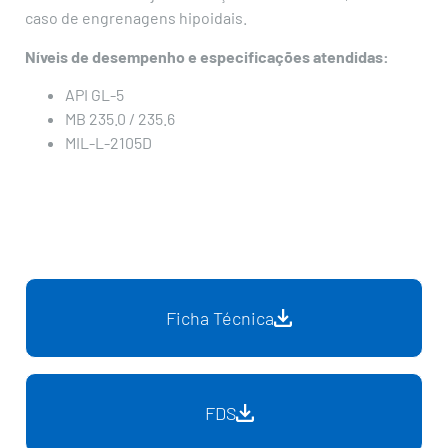
caso de engrenagens hipoidais.
Níveis de desempenho e especificações atendidas:
API GL-5
MB 235.0 / 235.6
MIL-L-2105D
Ficha Técnica
FDS