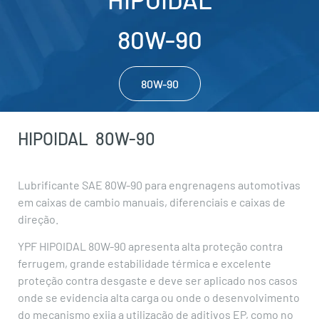
80W-90
80W-90
HIPOIDAL
80W-90
Lubrificante SAE 80W-90 para engrenagens automotivas
em caixas de cambio manuais, diferenciais e caixas de
direção.
YPF HIPOIDAL 80W-90 apresenta alta proteção contra
ferrugem, grande estabilidade térmica e excelente
proteção contra desgaste e deve ser aplicado nos casos
onde se evidencia alta carga ou onde o desenvolvimento
do mecanismo exija a utilização de aditivos EP, como no