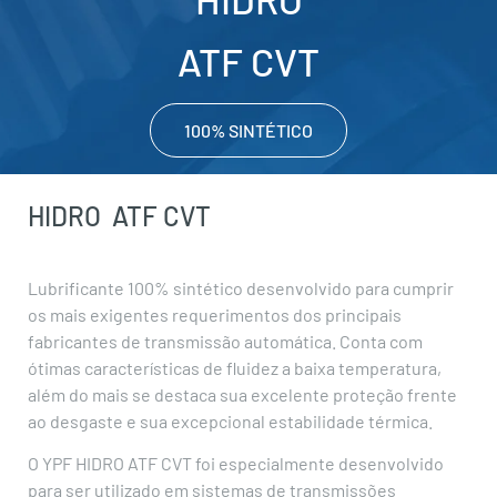
ATF CVT
100% SINTÉTICO
HIDRO
ATF CVT
Lubrificante 100% sintético desenvolvido para cumprir
os mais exigentes requerimentos dos principais
fabricantes de transmissão automática. Conta com
ótimas características de fluidez a baixa temperatura,
além do mais se destaca sua excelente proteção frente
ao desgaste e sua excepcional estabilidade térmica.
O YPF HIDRO ATF CVT foi especialmente desenvolvido
para ser utilizado em sistemas de transmissões