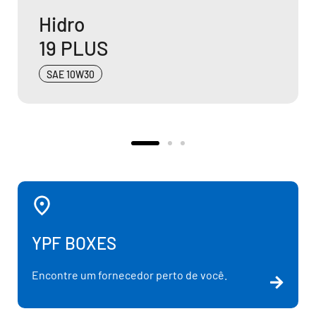
FT Super
40
SAE 40
YPF BOXES
Encontre um fornecedor perto de você.