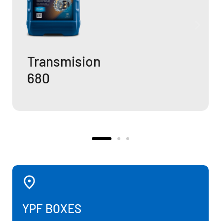
mision
Transm
460
YPF BOXES