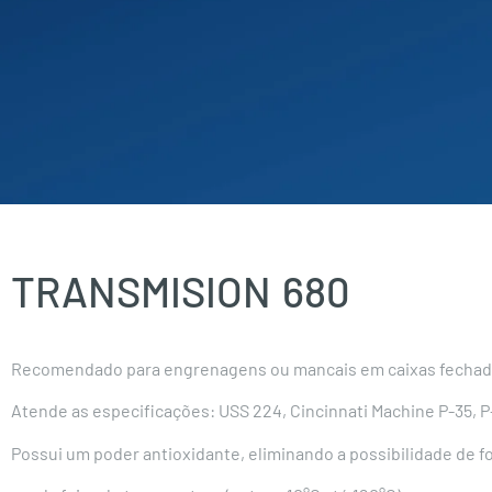
TRANSMISION
680
Recomendado para engrenagens ou mancais em caixas fechada
Atende as especificações: USS 224, Cincinnati Machine P-35, P-
Possui um poder antioxidante, eliminando a possibilidade de 