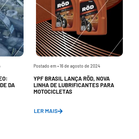
4
Postado em •
16 de agosto de 2024
P
EO:
YPF BRASIL LANÇA RÖD, NOVA
P
DE DA
LINHA DE LUBRIFICANTES PARA
L
MOTOCICLETAS
A
D
LER MAIS
L