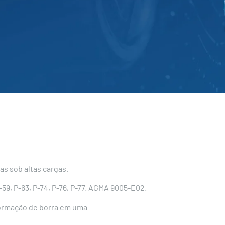
s sob altas cargas.
59, P-63, P-74, P-76, P-77. AGMA 9005-E02.
formação de borra em uma