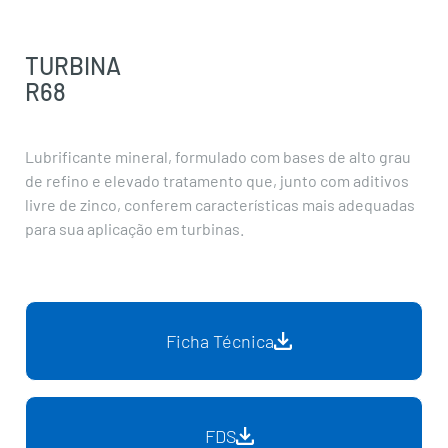
TURBINA
R68
Lubrificante mineral, formulado com bases de alto grau
de refino e elevado tratamento que, junto com aditivos
livre de zinco, conferem características mais adequadas
para sua aplicação em turbinas.
Ficha Técnica
FDS