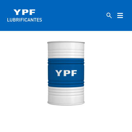
HOME
MARÍTIMO
R68
TURBINA
R68