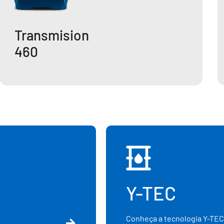
Transmision
460
Y-TEC
Conheça a tecnologia Y-TEC