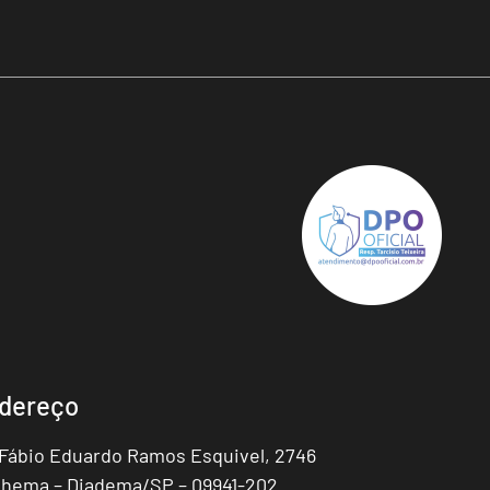
dereço
 Fábio Eduardo Ramos Esquivel, 2746
hema – Diadema/SP – 09941-202