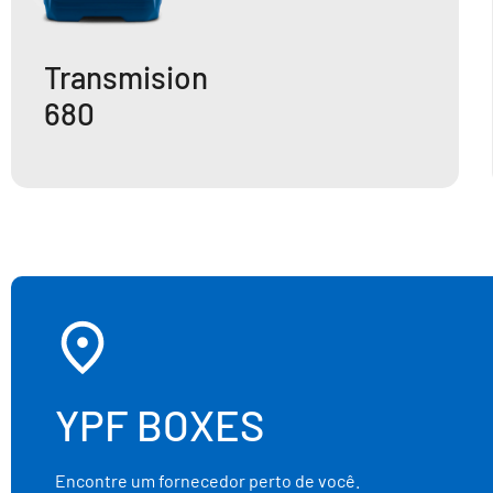
Transmision
680
YPF BOXES
Encontre um fornecedor perto de você.