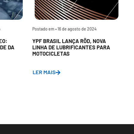
4
Postado em •
16 de agosto de 2024
P
EO:
YPF BRASIL LANÇA RÖD, NOVA
P
DE DA
LINHA DE LUBRIFICANTES PARA
L
MOTOCICLETAS
A
D
LER MAIS
L