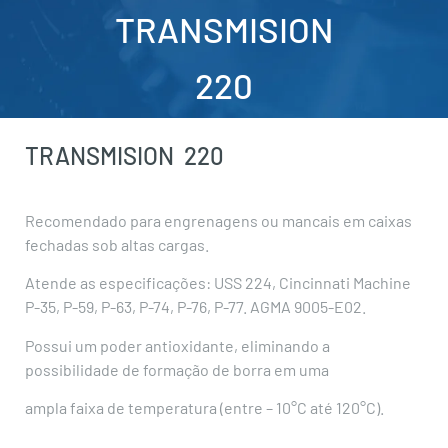
TRANSMISION
220
TRANSMISION
220
Recomendado para engrenagens ou mancais em caixas
fechadas sob altas cargas.
Atende as especificações: USS 224, Cincinnati Machine
P-35, P-59, P-63, P-74, P-76, P-77. AGMA 9005-E02.
Possui um poder antioxidante, eliminando a
possibilidade de formação de borra em uma
ampla faixa de temperatura (entre – 10°C até 120°C).