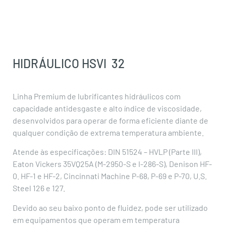
32
HIDRÁULICO HSVI
32
Linha Premium de lubrificantes hidráulicos com
capacidade antidesgaste e alto índice de viscosidade,
desenvolvidos para operar de forma eficiente diante de
qualquer condição de extrema temperatura ambiente.
Atende às especificações: DIN 51524 – HVLP (Parte III),
Eaton Vickers 35VQ25A (M-2950-S e I-286-S), Denison HF-
0. HF-1 e HF-2, Cincinnati Machine P-68, P-69 e P-70, U.S.
Steel 126 e 127.
Devido ao seu baixo ponto de fluidez, pode ser utilizado
em equipamentos que operam em temperatura