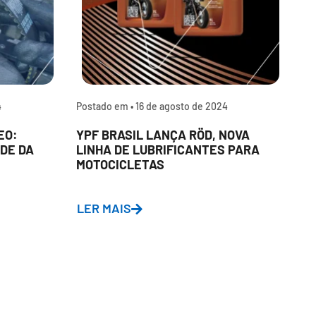
4
Postado em •
16 de agosto de 2024
P
EO:
YPF BRASIL LANÇA RÖD, NOVA
P
DE DA
LINHA DE LUBRIFICANTES PARA
L
MOTOCICLETAS
A
D
LER MAIS
L