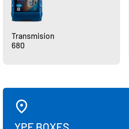
Transmision
680
YPF BOXES