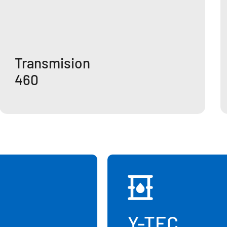
Transmision
460
Y-TEC