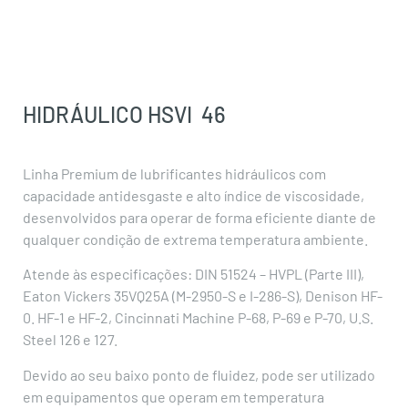
46
HIDRÁULICO HSVI
46
Linha Premium de lubrificantes hidráulicos com
capacidade antidesgaste e alto índice de viscosidade,
desenvolvidos para operar de forma eficiente diante de
qualquer condição de extrema temperatura ambiente.
Atende às especificações: DIN 51524 – HVPL (Parte III),
Eaton Vickers 35VQ25A (M-2950-S e I-286-S), Denison HF-
0. HF-1 e HF-2, Cincinnati Machine P-68, P-69 e P-70, U.S.
Steel 126 e 127.
Devido ao seu baixo ponto de fluidez, pode ser utilizado
em equipamentos que operam em temperatura