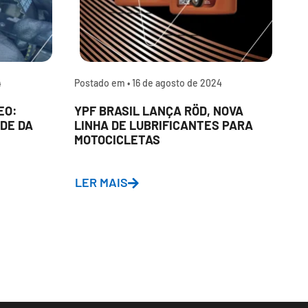
4
Postado em •
16 de agosto de 2024
P
EO:
YPF BRASIL LANÇA RÖD, NOVA
P
DE DA
LINHA DE LUBRIFICANTES PARA
L
MOTOCICLETAS
A
D
LER MAIS
L