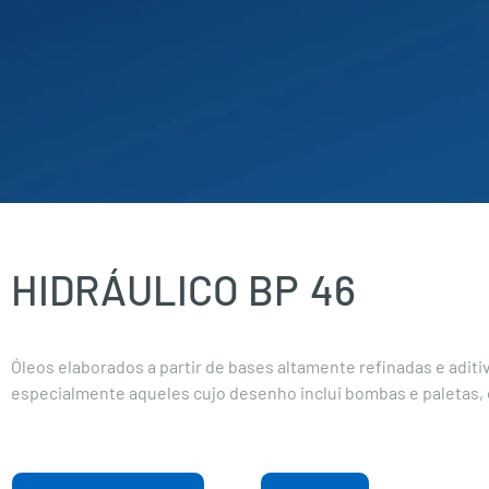
HIDRÁULICO BP
46
Óleos elaborados a partir de bases altamente refinadas e adit
especialmente aqueles cujo desenho inclui bombas e paletas, 