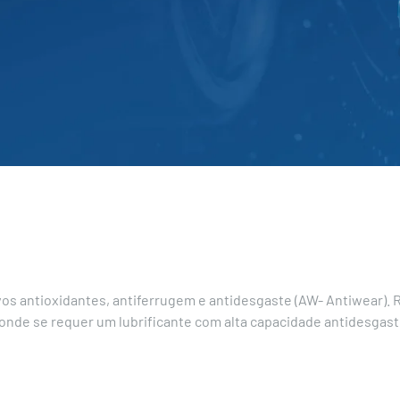
ivos antioxidantes, antiferrugem e antidesgaste (AW- Antiwear).
onde se requer um lubrificante com alta capacidade antidesgast