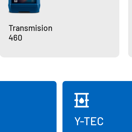
Transmision
460
Y-TEC